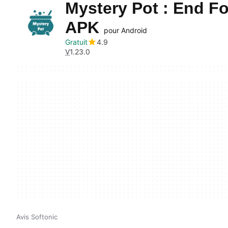
Mystery Pot : End F
APK
pour Android
Gratuit
4.9
V
1.23.0
Avis Softonic